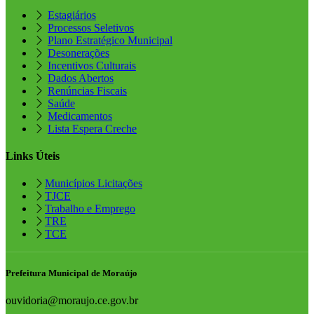
Estagiários
Processos Seletivos
Plano Estratégico Municipal
Desonerações
Incentivos Culturais
Dados Abertos
Renúncias Fiscais
Saúde
Medicamentos
Lista Espera Creche
Links Úteis
Municípios Licitações
TJCE
Trabalho e Emprego
TRE
TCE
Prefeitura Municipal de Moraújo
ouvidoria@moraujo.ce.gov.br