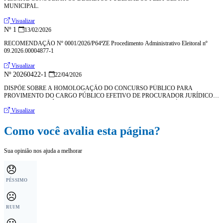
MUNICIPAL.
Visualizar
Nº 1
13/02/2026
RECOMENDAÇÃO Nº 0001/2026/P64ªZE Procedimento Administrativo Eleitoral nº
09.2026.00004877-1
Visualizar
Nº 20260422-1
22/04/2026
DISPÕE SOBRE A HOMOLOGAÇÃO DO CONCURSO PÚBLICO PARA
PROVIMENTO DO CARGO PÚBLICO EFETIVO DE PROCURADOR JURÍDICO
ASSISTENTE NO ÂMBITO DO PODER EXECUTIVO DO MUNICÍPIO DE
MORAÚJO/CE
Visualizar
Como você avalia esta página?
Sua opinião nos ajuda a melhorar
😞
PÉSSIMO
☹️
RUIM