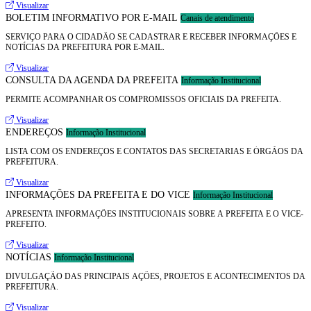
Promover a transparência e o controle social; Reduzir a burocracia administrativa;
Visualizar
Fortalecer a relação entre a Administração Pública e o cidadão; Garantir os direitos do
BOLETIM INFORMATIVO POR E-MAIL
Canais de atendimento
usuário dos serviços públicos.
SERVIÇO PARA O CIDADÃO SE CADASTRAR E RECEBER INFORMAÇÕES E
NOTÍCIAS DA PREFEITURA POR E-MAIL.
Visualizar
CONSULTA DA AGENDA DA PREFEITA
Informação Institucional
PERMITE ACOMPANHAR OS COMPROMISSOS OFICIAIS DA PREFEITA.
Visualizar
ENDEREÇOS
Informação Institucional
LISTA COM OS ENDEREÇOS E CONTATOS DAS SECRETARIAS E ÓRGÃOS DA
PREFEITURA.
Visualizar
INFORMAÇÕES DA PREFEITA E DO VICE
Informação Institucional
APRESENTA INFORMAÇÕES INSTITUCIONAIS SOBRE A PREFEITA E O VICE-
PREFEITO.
Visualizar
NOTÍCIAS
Informação Institucional
DIVULGAÇÃO DAS PRINCIPAIS AÇÕES, PROJETOS E ACONTECIMENTOS DA
PREFEITURA.
Visualizar