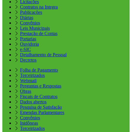
Licitações
Contratos na Integra
Publicações
Diárias
Convênios
Leis Municipais
Prestação de Contas
Portarias
Ouvidoria
e-SIC
Detalhamento de Pessoal
Decretos
Folha de Pagamento
Terceirizados
Webmail
Perguntas e Respostas
Obras
Fiscais de Contratos
Dados abertos
Pesquisa de Satisfação
Emendas Parlamentares
Convênios
Inidôneas
Terceirizados