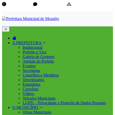
Transparência
Ouvidoria/E-Sic
Mapa do Site
A PREFEITURA
Institucional
Prefeito e Vice
Galeria de Gestores
Agenda do Prefeito
Eventos
Secretarias
Conselhos e Membros
Terceirizados
Estagiários
Convênio
Vídeos
Veículos Municipais
LGPD – Privacidade e Proteção de Dados Pessoais
O MUNICÍPIO
Obras Municipais