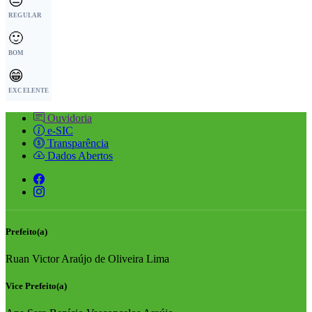
😐
REGULAR
🙂
BOM
😁
EXCELENTE
Ouvidoria
e-SIC
Transparência
Dados Abertos
Prefeito(a)
Ruan Victor Araújo de Oliveira Lima
Vice Prefeito(a)