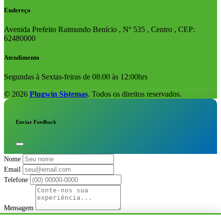
Endereço
Avenida Prefeito Raimundo Benício , Nº 535 , Centro , CEP:
62480000
Atendimento
Segundas à Sextas-feiras de 08:00 às 12:00hrs
© 2026
Plugwin Sistemas
. Todos os direitos reservados.
Enviar Feedback
Nome
Email
Telefone
Mensagem