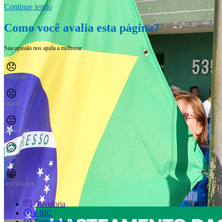
Continue lendo
Como você avalia esta página?
Sua opinião nos ajuda a melhorar
😞
PÉSSIMO
☹️
RUIM
😐
REGULAR
🙂
BOM
😁
EXCELENTE
Ouvidoria
e-SIC
Transparência