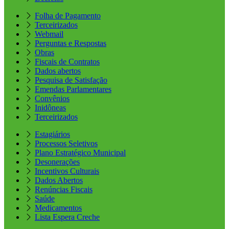
Folha de Pagamento
Terceirizados
Webmail
Perguntas e Respostas
Obras
Fiscais de Contratos
Dados abertos
Pesquisa de Satisfação
Emendas Parlamentares
Convênios
Inidôneas
Terceirizados
Estagiários
Processos Seletivos
Plano Estratégico Municipal
Desonerações
Incentivos Culturais
Dados Abertos
Renúncias Fiscais
Saúde
Medicamentos
Lista Espera Creche