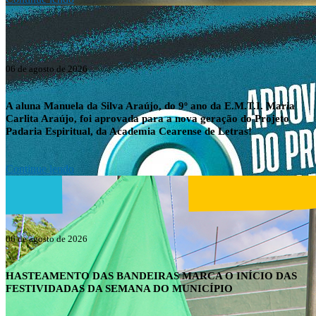
06 de agosto de 2026
A aluna Manuela da Silva Araújo, do 9º ano da E.M.T.I. Maria
Carlita Araújo, foi aprovada para a nova geração do Projeto
Padaria Espiritual, da Academia Cearense de Letras!
Continue lendo
06 de agosto de 2026
HASTEAMENTO DAS BANDEIRAS MARCA O INÍCIO DAS
FESTIVIDADAS DA SEMANA DO MUNICÍPIO