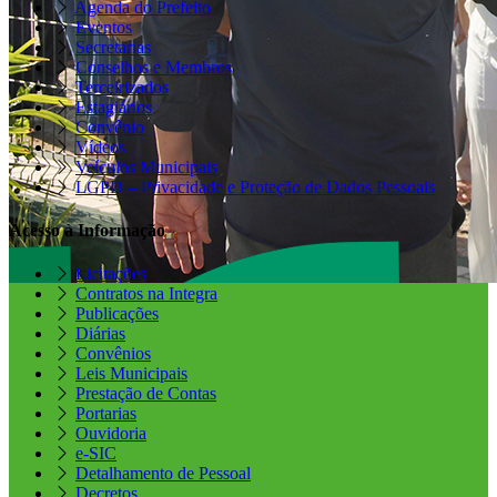
Agenda do Prefeito
Eventos
Secretarias
Conselhos e Membros
Terceirizados
Estagiários
Convênio
Vídeos
Veículos Municipais
LGPD – Privacidade e Proteção de Dados Pessoais
Acesso à Informação
Licitações
Contratos na Integra
Publicações
Diárias
Convênios
Leis Municipais
Prestação de Contas
Portarias
Ouvidoria
e-SIC
Detalhamento de Pessoal
Decretos