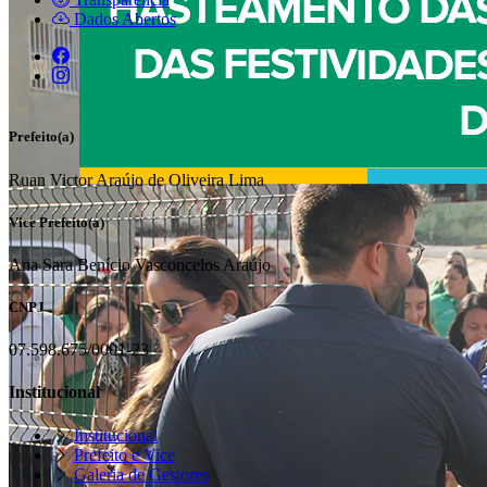
Dados Abertos
Prefeito(a)
Ruan Victor Araújo de Oliveira Lima
Vice Prefeito(a)
Ana Sara Benício Vasconcelos Araújo
CNPJ
07.598.675/0001-23
Institucional
Institucional
Prefeito e Vice
Galeria de Gestores