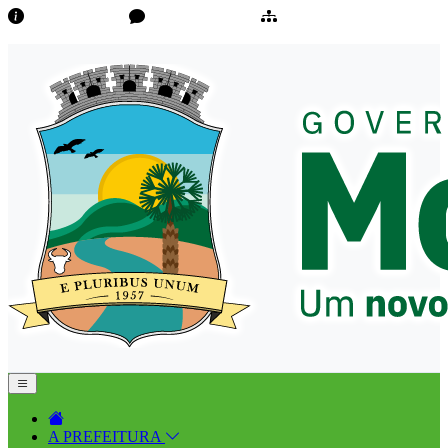
Transparência
Ouvidoria/E-Sic
Mapa do Site
A PREFEITURA