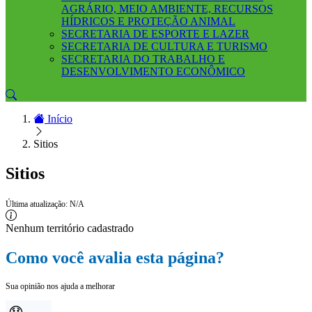
AGRÁRIO, MEIO AMBIENTE, RECURSOS
HÍDRICOS E PROTEÇÃO ANIMAL
SECRETARIA DE ESPORTE E LAZER
SECRETARIA DE CULTURA E TURISMO
SECRETARIA DO TRABALHO E
DESENVOLVIMENTO ECONÔMICO
Início
Sitios
Sitios
Última atualização: N/A
Nenhum território cadastrado
Como você avalia esta página?
Sua opinião nos ajuda a melhorar