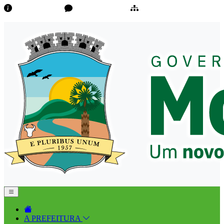
Transparência
Ouvidoria/E-Sic
Mapa do Site
A PREFEITURA