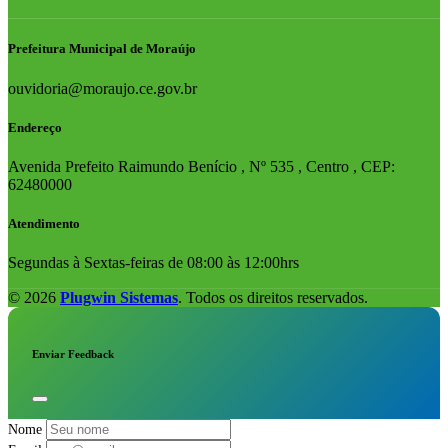
Prefeitura Municipal de Moraújo
ouvidoria@moraujo.ce.gov.br
Endereço
Avenida Prefeito Raimundo Benício , Nº 535 , Centro , CEP:
62480000
Atendimento
Segundas à Sextas-feiras de 08:00 às 12:00hrs
© 2026
Plugwin Sistemas
. Todos os direitos reservados.
Enviar Feedback
Nome