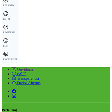
😞
PÉSSIMO
☹️
RUIM
😐
REGULAR
🙂
BOM
😁
EXCELENTE
Ouvidoria
e-SIC
Transparência
Dados Abertos
Prefeito(a)