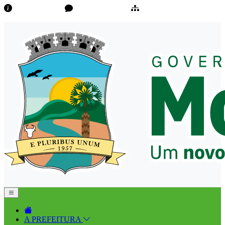
Transparência
Ouvidoria/E-Sic
Mapa do Site
A PREFEITURA