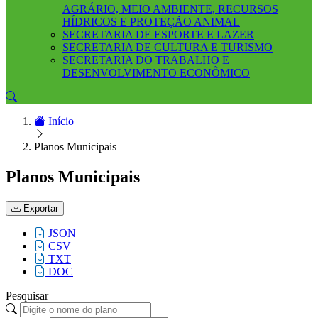
AGRÁRIO, MEIO AMBIENTE, RECURSOS
HÍDRICOS E PROTEÇÃO ANIMAL
SECRETARIA DE ESPORTE E LAZER
SECRETARIA DE CULTURA E TURISMO
SECRETARIA DO TRABALHO E
DESENVOLVIMENTO ECONÔMICO
Início
Planos Municipais
Planos Municipais
Exportar
JSON
CSV
TXT
DOC
Pesquisar