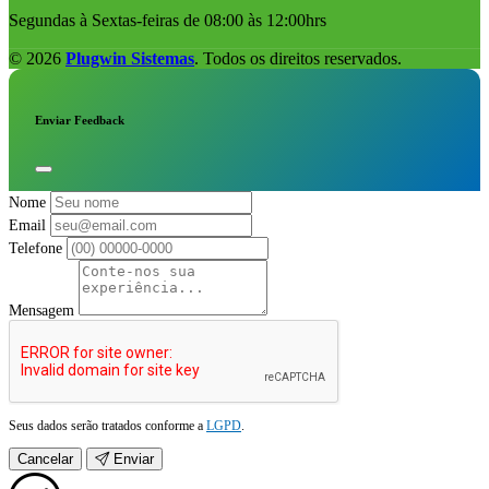
Segundas à Sextas-feiras de 08:00 às 12:00hrs
© 2026
Plugwin Sistemas
. Todos os direitos reservados.
Enviar Feedback
Nome
Email
Telefone
Mensagem
Seus dados serão tratados conforme a
LGPD
.
Cancelar
Enviar