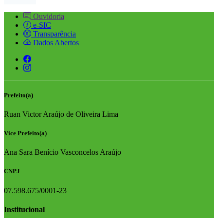
Ouvidoria
e-SIC
Transparência
Dados Abertos
Prefeito(a)
Ruan Victor Araújo de Oliveira Lima
Vice Prefeito(a)
Ana Sara Benício Vasconcelos Araújo
CNPJ
07.598.675/0001-23
Institucional