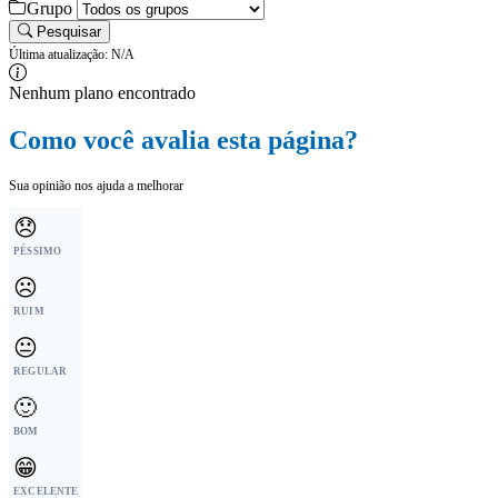
Grupo
Pesquisar
Última atualização: N/A
Nenhum plano encontrado
Como você avalia esta página?
Sua opinião nos ajuda a melhorar
😞
PÉSSIMO
☹️
RUIM
😐
REGULAR
🙂
BOM
😁
EXCELENTE