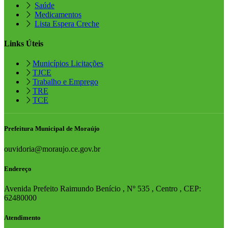
Saúde
Medicamentos
Lista Espera Creche
Links Úteis
Municípios Licitações
TJCE
Trabalho e Emprego
TRE
TCE
Prefeitura Municipal de Moraújo
ouvidoria@moraujo.ce.gov.br
Endereço
Avenida Prefeito Raimundo Benício , Nº 535 , Centro , CEP:
62480000
Atendimento