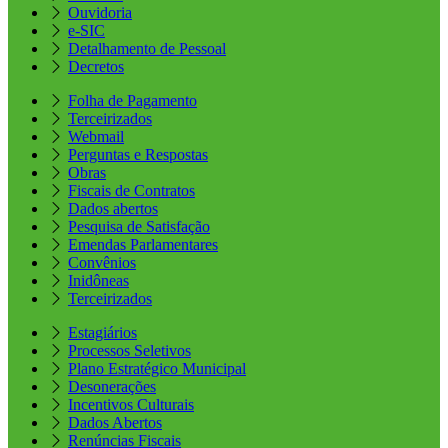
Ouvidoria
e-SIC
Detalhamento de Pessoal
Decretos
Folha de Pagamento
Terceirizados
Webmail
Perguntas e Respostas
Obras
Fiscais de Contratos
Dados abertos
Pesquisa de Satisfação
Emendas Parlamentares
Convênios
Inidôneas
Terceirizados
Estagiários
Processos Seletivos
Plano Estratégico Municipal
Desonerações
Incentivos Culturais
Dados Abertos
Renúncias Fiscais