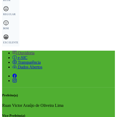
RUIM
😐
REGULAR
🙂
BOM
😁
EXCELENTE
Ouvidoria
e-SIC
Transparência
Dados Abertos
Prefeito(a)
Ruan Victor Araújo de Oliveira Lima
Vice Prefeito(a)