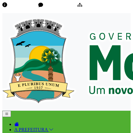
Transparência
Ouvidoria/E-Sic
Mapa do Site
A PREFEITURA