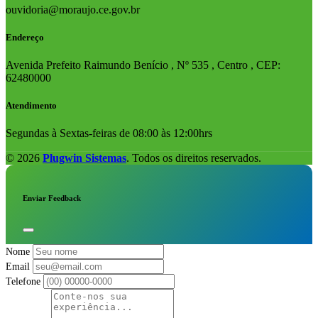
ouvidoria@moraujo.ce.gov.br
Endereço
Avenida Prefeito Raimundo Benício , Nº 535 , Centro , CEP:
62480000
Atendimento
Segundas à Sextas-feiras de 08:00 às 12:00hrs
© 2026
Plugwin Sistemas
. Todos os direitos reservados.
Enviar Feedback
Nome
Email
Telefone