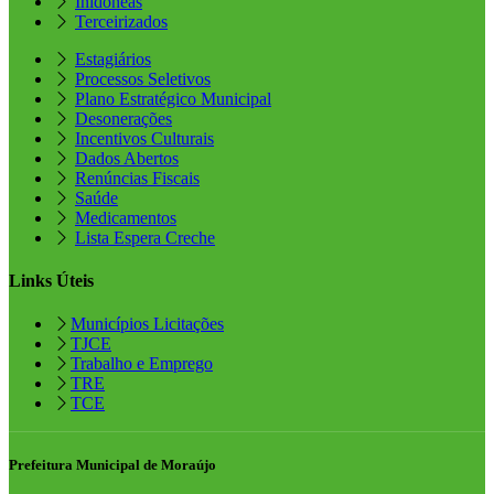
Inidôneas
Terceirizados
Estagiários
Processos Seletivos
Plano Estratégico Municipal
Desonerações
Incentivos Culturais
Dados Abertos
Renúncias Fiscais
Saúde
Medicamentos
Lista Espera Creche
Links Úteis
Municípios Licitações
TJCE
Trabalho e Emprego
TRE
TCE
Prefeitura Municipal de Moraújo