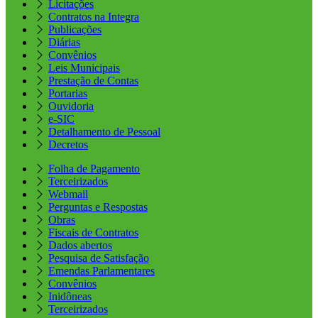
Licitações
Contratos na Integra
Publicações
Diárias
Convênios
Leis Municipais
Prestação de Contas
Portarias
Ouvidoria
e-SIC
Detalhamento de Pessoal
Decretos
Folha de Pagamento
Terceirizados
Webmail
Perguntas e Respostas
Obras
Fiscais de Contratos
Dados abertos
Pesquisa de Satisfação
Emendas Parlamentares
Convênios
Inidôneas
Terceirizados