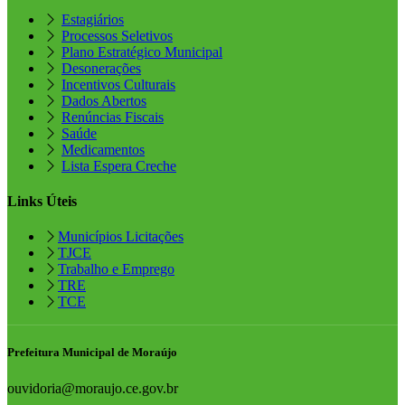
Estagiários
Processos Seletivos
Plano Estratégico Municipal
Desonerações
Incentivos Culturais
Dados Abertos
Renúncias Fiscais
Saúde
Medicamentos
Lista Espera Creche
Links Úteis
Municípios Licitações
TJCE
Trabalho e Emprego
TRE
TCE
Prefeitura Municipal de Moraújo
ouvidoria@moraujo.ce.gov.br