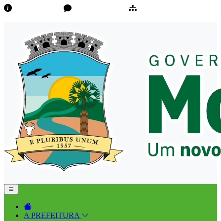
Transparência
Ouvidoria/E-Sic
Mapa do Site
A PREFEITURA