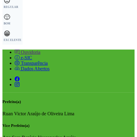
😐
REGULAR
🙂
BOM
😁
EXCELENTE
Ouvidoria
e-SIC
Transparência
Dados Abertos
Prefeito(a)
Ruan Victor Araújo de Oliveira Lima
Vice Prefeito(a)