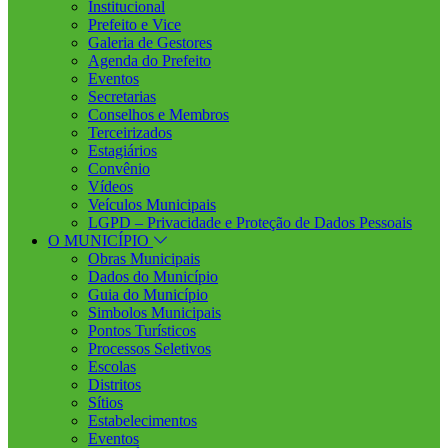
Institucional
Prefeito e Vice
Galeria de Gestores
Agenda do Prefeito
Eventos
Secretarias
Conselhos e Membros
Terceirizados
Estagiários
Convênio
Vídeos
Veículos Municipais
LGPD – Privacidade e Proteção de Dados Pessoais
O MUNICÍPIO
Obras Municipais
Dados do Município
Guia do Município
Simbolos Municipais
Pontos Turísticos
Processos Seletivos
Escolas
Distritos
Sítios
Estabelecimentos
Eventos