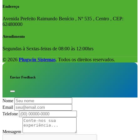
Endereço
Avenida Prefeito Raimundo Benício , Nº 535 , Centro , CEP:
62480000
Atendimento
Segundas à Sextas-feiras de 08:00 às 12:00hrs
© 2026
Plugwin Sistemas
. Todos os direitos reservados.
Enviar Feedback
Nome
Email
Telefone
Mensagem