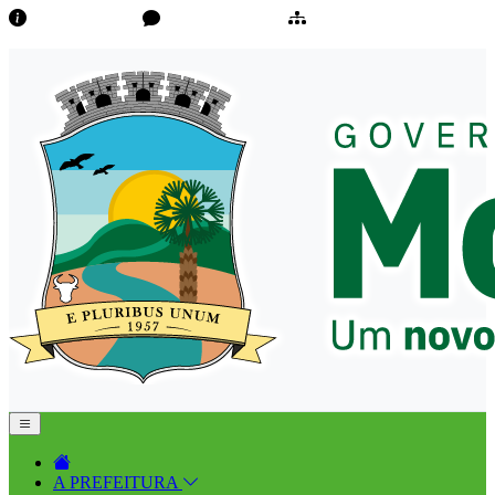
Transparência
Ouvidoria/E-Sic
Mapa do Site
A PREFEITURA