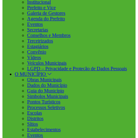
Institucional
Prefeito e Vice
Galeria de Gestores
Agenda do Prefeito
Eventos
Secretarias
Conselhos e Membros
Terceirizados
Estagiários
Convênio
Vídeos
Veículos Municipais
LGPD – Privacidade e Proteção de Dados Pessoais
O MUNICÍPIO
Obras Municipais
Dados do Município
Guia do Município
Simbolos Municipais
Pontos Turísticos
Processos Seletivos
Escolas
Distritos
Sítios
Estabelecimentos
Eventos