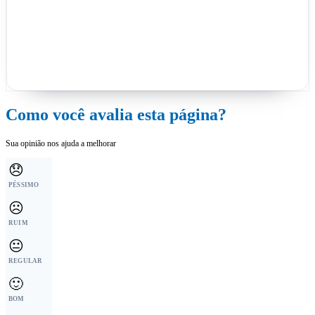
Como você avalia esta página?
Sua opinião nos ajuda a melhorar
😞
PÉSSIMO
☹️
RUIM
😐
REGULAR
🙂
BOM