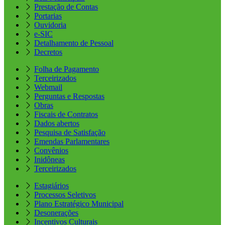
Prestação de Contas
Portarias
Ouvidoria
e-SIC
Detalhamento de Pessoal
Decretos
Folha de Pagamento
Terceirizados
Webmail
Perguntas e Respostas
Obras
Fiscais de Contratos
Dados abertos
Pesquisa de Satisfação
Emendas Parlamentares
Convênios
Inidôneas
Terceirizados
Estagiários
Processos Seletivos
Plano Estratégico Municipal
Desonerações
Incentivos Culturais