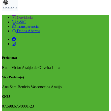
😁
EXCELENTE
Ouvidoria
e-SIC
Transparência
Dados Abertos
Prefeito(a)
Ruan Victor Araújo de Oliveira Lima
Vice Prefeito(a)
Ana Sara Benício Vasconcelos Araújo
CNPJ
07.598.675/0001-23