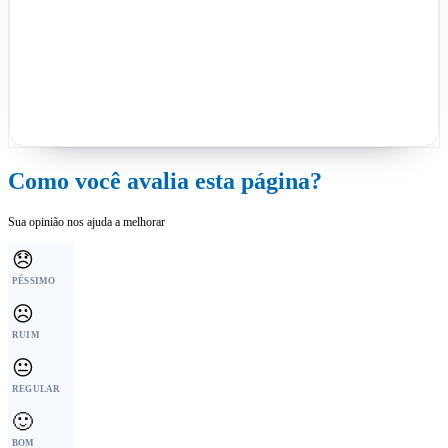
Como você avalia esta página?
Sua opinião nos ajuda a melhorar
😞
PÉSSIMO
☹️
RUIM
😐
REGULAR
🙂
BOM