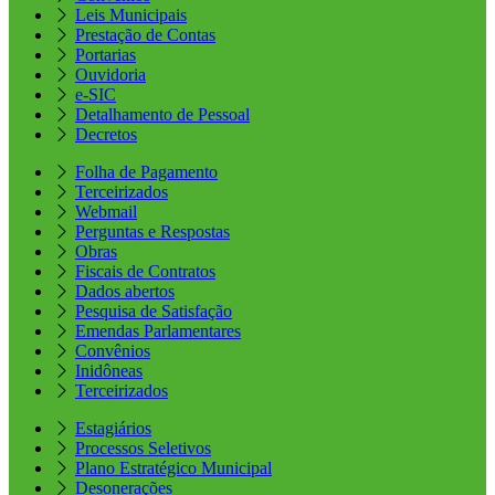
Leis Municipais
Prestação de Contas
Portarias
Ouvidoria
e-SIC
Detalhamento de Pessoal
Decretos
Folha de Pagamento
Terceirizados
Webmail
Perguntas e Respostas
Obras
Fiscais de Contratos
Dados abertos
Pesquisa de Satisfação
Emendas Parlamentares
Convênios
Inidôneas
Terceirizados
Estagiários
Processos Seletivos
Plano Estratégico Municipal
Desonerações