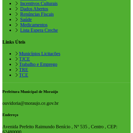
Incentivos Culturais
Dados Abertos
Renúncias Fiscais
Saúde
Medicamentos
Lista Espera Creche
Links Úteis
Municípios Licitações
TJCE
Trabalho e Emprego
TRE
TCE
Prefeitura Municipal de Moraújo
ouvidoria@moraujo.ce.gov.br
Endereço
Avenida Prefeito Raimundo Benício , Nº 535 , Centro , CEP:
62480000