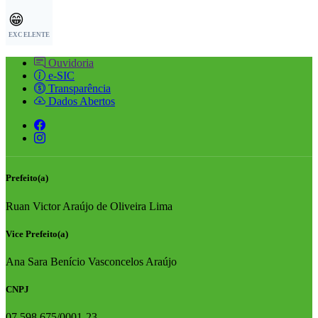
😁
EXCELENTE
Ouvidoria
e-SIC
Transparência
Dados Abertos
Prefeito(a)
Ruan Victor Araújo de Oliveira Lima
Vice Prefeito(a)
Ana Sara Benício Vasconcelos Araújo
CNPJ
07.598.675/0001-23