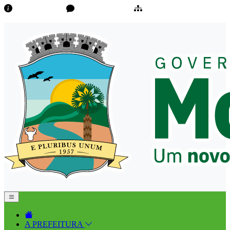
Transparência
Ouvidoria/E-Sic
Mapa do Site
A PREFEITURA