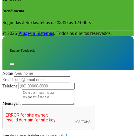
Atendimento
Segundas à Sextas-feiras de 08:00 às 12:00hrs
© 2026
Plugwin Sistemas
. Todos os direitos reservados.
Enviar Feedback
Nome
Email
Telefone
Mensagem
Seus dados serão tratados conforme a
LGPD
.