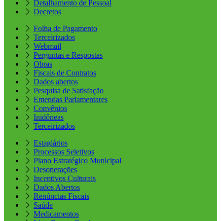
Detalhamento de Pessoal
Decretos
Folha de Pagamento
Terceirizados
Webmail
Perguntas e Respostas
Obras
Fiscais de Contratos
Dados abertos
Pesquisa de Satisfação
Emendas Parlamentares
Convênios
Inidôneas
Terceirizados
Estagiários
Processos Seletivos
Plano Estratégico Municipal
Desonerações
Incentivos Culturais
Dados Abertos
Renúncias Fiscais
Saúde
Medicamentos