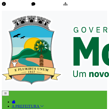
Transparência
Ouvidoria/E-Sic
Mapa do Site
A PREFEITURA