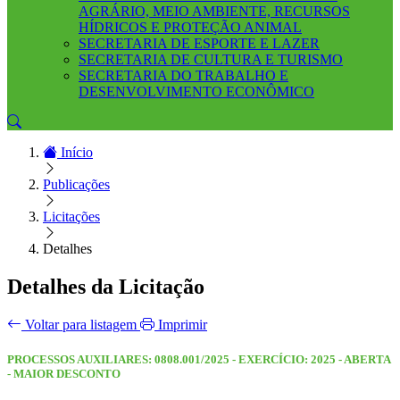
AGRÁRIO, MEIO AMBIENTE, RECURSOS
HÍDRICOS E PROTEÇÃO ANIMAL
SECRETARIA DE ESPORTE E LAZER
SECRETARIA DE CULTURA E TURISMO
SECRETARIA DO TRABALHO E
DESENVOLVIMENTO ECONÔMICO
Início
Publicações
Licitações
Detalhes
Detalhes da Licitação
Voltar para listagem
Imprimir
PROCESSOS AUXILIARES: 0808.001/2025 - EXERCÍCIO: 2025 - ABERTA
- MAIOR DESCONTO