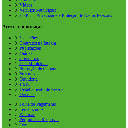
Vídeos
Veículos Municipais
LGPD – Privacidade e Proteção de Dados Pessoais
Acesso à Informação
Licitações
Contratos na Integra
Publicações
Diárias
Convênios
Leis Municipais
Prestação de Contas
Portarias
Ouvidoria
e-SIC
Detalhamento de Pessoal
Decretos
Folha de Pagamento
Terceirizados
Webmail
Perguntas e Respostas
Obras