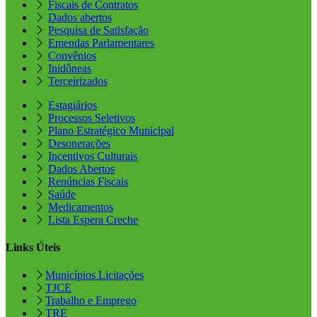
Fiscais de Contratos
Dados abertos
Pesquisa de Satisfação
Emendas Parlamentares
Convênios
Inidôneas
Terceirizados
Estagiários
Processos Seletivos
Plano Estratégico Municipal
Desonerações
Incentivos Culturais
Dados Abertos
Renúncias Fiscais
Saúde
Medicamentos
Lista Espera Creche
Links Úteis
Municípios Licitações
TJCE
Trabalho e Emprego
TRE