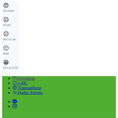
😞
PÉSSIMO
☹️
RUIM
😐
REGULAR
🙂
BOM
😁
EXCELENTE
Ouvidoria
e-SIC
Transparência
Dados Abertos