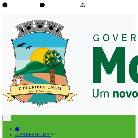
Transparência
Ouvidoria/E-Sic
Mapa do Site
A PREFEITURA