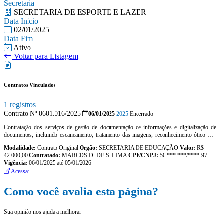
Secretaria
SECRETARIA DE ESPORTE E LAZER
Data Início
02/01/2025
Data Fim
Ativo
Voltar para Listagem
Contratos Vinculados
1 registros
Contrato Nº 0601.016/2025
06/01/2025
2025
Encerrado
Contratação dos serviços de gestão de documentação de informações e digitalização de
documentos, incluindo escaneamento, tratamento das imagens, reconhecimento ótico dos
carcteres, indexação eletrônica (ged) 100% web, com utilização de cloud computing
Modalidade:
Contrato Original
Órgão:
SECRETARIA DE EDUCAÇÃO
Valor:
R$
(armazenamento em nuvem) para consultar, pesquisar, compartilhar e imprimir os
42.000,00
Contratado:
MARCOS D. DE S. LIMA
CPF/CNPJ:
50.***.***/****-97
documentos com acesso aos dados vitalício junto as diversas secretaria do município de
Vigência:
06/01/2025 até 05/01/2026
moraújo/ce
Acessar
Como você avalia esta página?
Sua opinião nos ajuda a melhorar